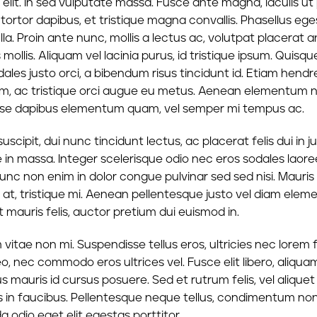
elit. In sed vulputate massa. Fusce ante magna, iaculis ut 
tortor dapibus, et tristique magna convallis. Phasellus eg
a. Proin ante nunc, mollis a lectus ac, volutpat placerat a
llis. Aliquam vel lacinia purus, id tristique ipsum. Quisqu
dales justo orci, a bibendum risus tincidunt id. Etiam hendre
em, ac tristique orci augue eu metus. Aenean elementum ni
ndisse dapibus elementum quam, vel semper mi tempus ac.
uscipit, dui nunc tincidunt lectus, ac placerat felis dui in ju
isque in massa. Integer scelerisque odio nec eros sodales laor
r. Nunc non enim in dolor congue pulvinar sed sed nisi. Mauris
o at, tristique mi. Aenean pellentesque justo vel diam ele
t mauris felis, auctor pretium dui euismod in.
itae non mi. Suspendisse tellus eros, ultricies nec lorem 
, nec commodo eros ultrices vel. Fusce elit libero, aliqua
mauris id cursus posuere. Sed et rutrum felis, vel aliquet
 in faucibus. Pellentesque neque tellus, condimentum no
odio eget elit egestas porttitor.