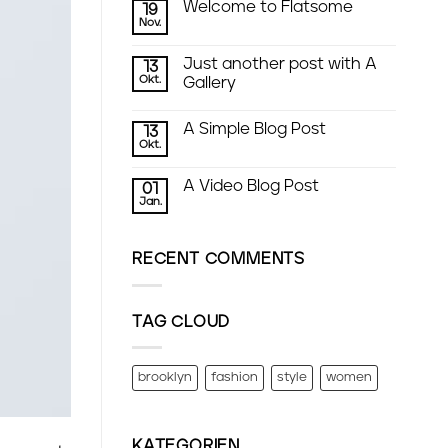
Welcome to Flatsome
19
Nov.
Just another post with A
13
Okt.
Gallery
A Simple Blog Post
13
Okt.
A Video Blog Post
01
Jan.
RECENT COMMENTS
TAG CLOUD
brooklyn
fashion
style
women
KATEGORIEN