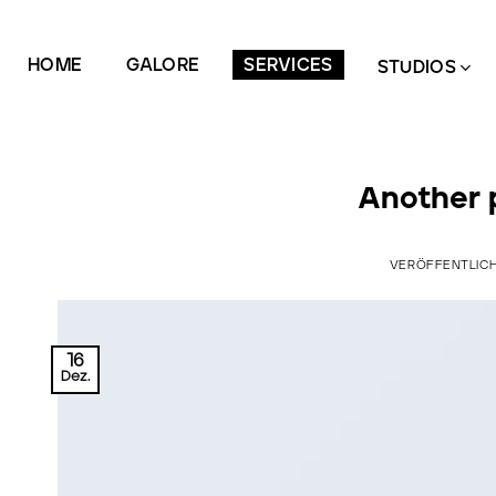
Zum
Inhalt
HOME
GALORE
SERVICES
springen
STUDIOS
Another p
VERÖFFENTLIC
16
Dez.