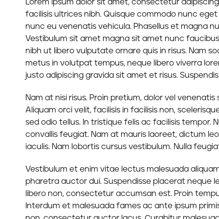
Lorem ipsum dolor sit amet, consectetur adipiscing 
facilisis ultrices nibh. Quisque commodo nunc eget 
nunc eu venenatis vehicula. Phasellus et magna null
Vestibulum sit amet magna sit amet nunc faucibus mo
nibh ut libero vulputate ornare quis in risus. Nam so
metus in volutpat tempus, neque libero viverra lor
justo adipiscing gravida sit amet et risus. Suspe
Nam at nisi risus. Proin pretium, dolor vel venenatis s
Aliquam orci velit, facilisis in facilisis non, sceler
sed odio tellus. In tristique felis ac facilisis tempo
convallis feugiat. Nam at mauris laoreet, dictum le
iaculis. Nam lobortis cursus vestibulum. Nulla feugia
Vestibulum et enim vitae lectus malesuada aliquam v
pharetra auctor dui. Suspendisse placerat neque leo
libero non, consectetur accumsan est. Proin tempus 
Interdum et malesuada fames ac ante ipsum primis
non, consectetur auctor lacus. Curabitur malesuada 