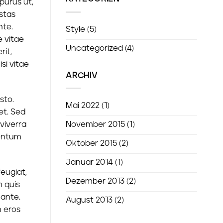
purus ut,
estas
nte.
Style
(5)
e vitae
Uncategorized
(4)
rit,
si vitae
ARCHIV
sto.
Mai 2022
(1)
eet. Sed
 viverra
November 2015
(1)
mentum
Oktober 2015
(2)
Januar 2014
(1)
feugiat,
Dezember 2013
(2)
m quis
 ante.
August 2013
(2)
n eros