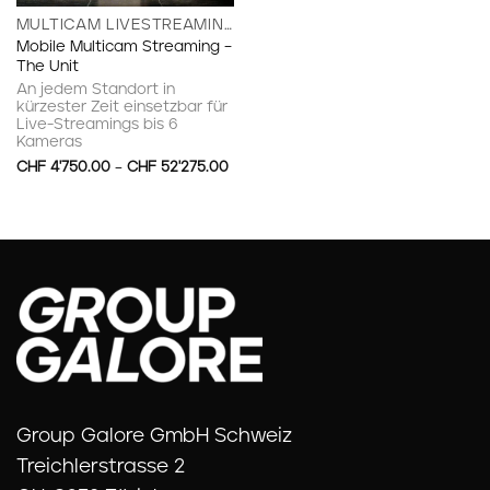
MULTICAM LIVESTREAMING
Mobile Multicam Streaming –
The Unit
An jedem Standort in
kürzester Zeit einsetzbar für
Live-Streamings bis 6
Kameras
CHF
4'750.00
–
CHF
52'275.00
Group Galore GmbH Schweiz
Treichlerstrasse 2