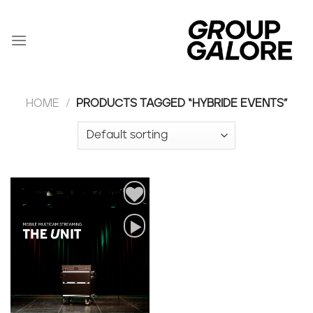
Zum
Inhalt
springen
HOME
/
PRODUCTS TAGGED “HYBRIDE EVENTS”
Add to
wishlist